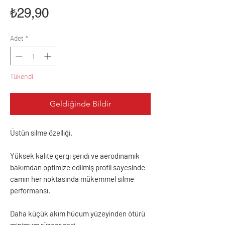
Fiyat
₺29,90
Adet
*
Tükendi
Geldiğinde Bildir
Üstün silme özelliği.
Yüksek kalite gergi şeridi ve aerodinamik
bakımdan optimize edilmiş profil sayesinde
camın her noktasında mükemmel silme
performansı.
Daha küçük akım hücum yüzeyinden ötürü
minimum rüzgar sesi.