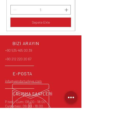
Sepete Ekle
BİZİ ARAYIN
+90 535 465 00 39
+90 212 220 20 67
E-POSTA
info@vendorturkiye.com
ÇALIŞMA SAATLERİ
P.tesi - Cum: 08:00 - 18:00
Cumartesi: 09:00 - 18:00