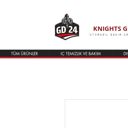
KNIGHTS G
OTOMOBİL BAKIM Ü
TÜM ÜRÜNLER
İÇ TEMİZLİK VE BAKIM
DI