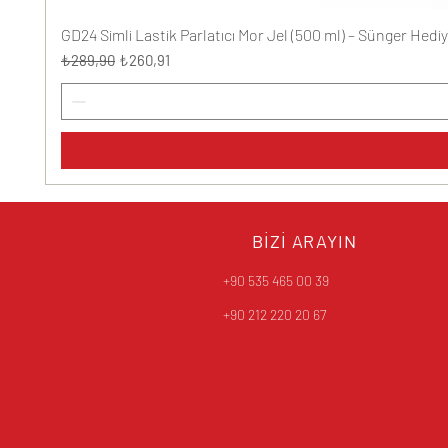
GD24 Simli Lastik Parlatıcı Mor Jel (500 ml) – Sünger Hediy
Normal Fiyat
İndirimli Fiyat
₺289,90
₺260,91
BİZİ ARAYIN
+90 535 465 00 39
+90 212 220 20 67