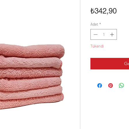
Fiya
₺342,90
Adet
*
Tükendi
Ge