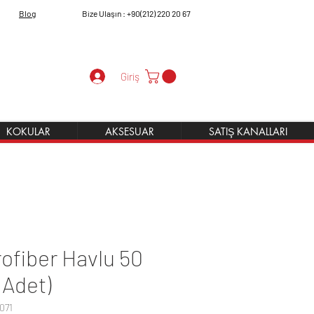
Blog
Bize Ulaşın : +90(212) 220 20 67
Giriş
KOKULAR
AKSESUAR
SATIŞ KANALLARI
ofiber Havlu 50
 Adet)
071