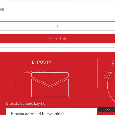
eli
Hızlı Bakış
Sepete Ekle
E-POSTA
Ç
info@vendorturkiye.com
P.tesi 
Cumarte
E-posta bültene kayıt ol
Katıl