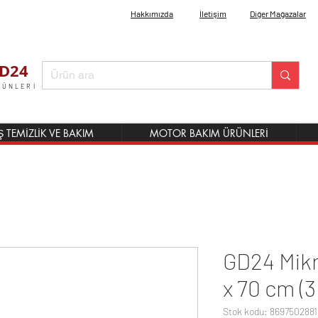
Hakkımızda
İletişim
Diğer Mağazalar
D24
RÜNLERİ
Ş TEMİZLİK VE BAKIM
MOTOR BAKIM ÜRÜNLERİ
GD24 Mikr
x 70 cm (3
Stok kodu: 8697502881