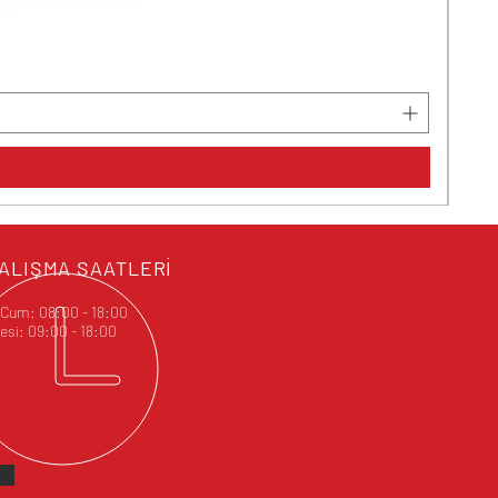
GD24
Norm
₺28
ALIŞMA SAATLERİ
- Cum: 08:00 - 18:00
si: 09:00 - 18:00