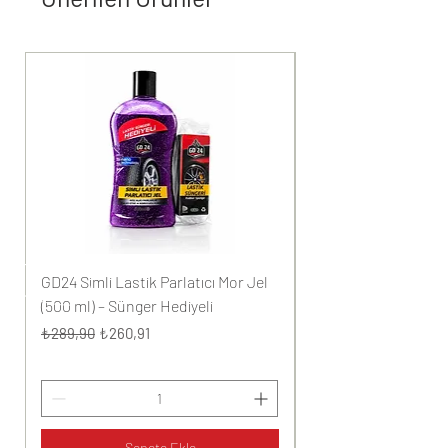
GD24 Simli Lastik Parlatıcı Mor Jel
GD24 Simli Lastik Par
(500 ml) – Sünger Hediyeli
(500 ml) – Sünger He
Normal Fiyat
İndirimli Fiyat
Normal Fiyat
₺289,90
₺260,91
₺289,90
Sepete Ekle