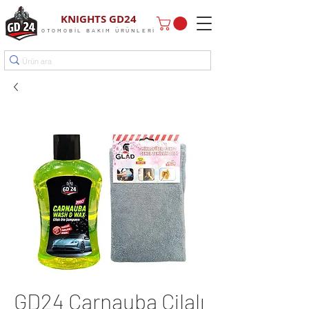
KNIGHTS GD24
OTOMOBİL BAKIM ÜRÜNLERİ
GD24 Carnauba Cilalı