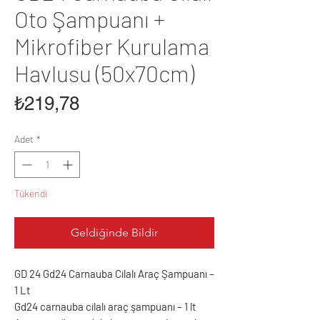
Oto Şampuanı +
Mikrofiber Kurulama
Havlusu (50x70cm)
Fiyat
₺219,78
Adet
*
Tükendi
Geldiğinde Bildir
GD 24 Gd24 Carnauba Cilalı Araç Şampuanı –
1 Lt
Gd24 carnauba cilalı araç şampuanı – 1 lt