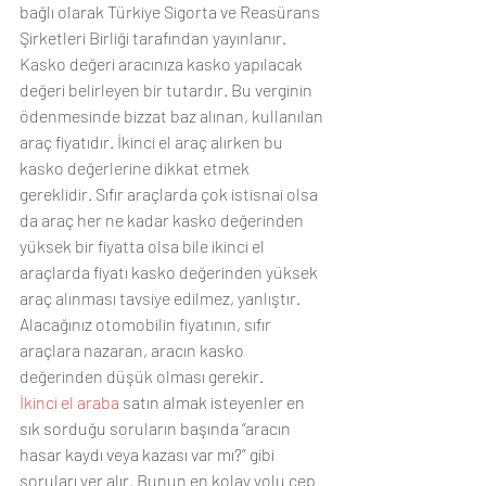
bağlı olarak Türkiye Sigorta ve Reasürans 
Şirketleri Birliği tarafından yayınlanır. 
Kasko değeri aracınıza kasko yapılacak 
değeri belirleyen bir tutardır. Bu verginin 
ödenmesinde bizzat baz alınan, kullanılan 
araç fiyatıdır. İkinci el araç alırken bu 
kasko değerlerine dikkat etmek 
gereklidir. Sıfır araçlarda çok istisnai olsa 
da araç her ne kadar kasko değerinden 
yüksek bir fiyatta olsa bile ikinci el 
araçlarda fiyatı kasko değerinden yüksek 
araç alınması tavsiye edilmez, yanlıştır. 
Alacağınız otomobilin fiyatının, sıfır 
araçlara nazaran, aracın kasko 
değerinden düşük olması gerekir.
İkinci el araba
 satın almak isteyenler en 
sık sorduğu soruların başında “aracın 
hasar kaydı veya kazası var mı?” gibi 
soruları yer alır. Bunun en kolay yolu cep 