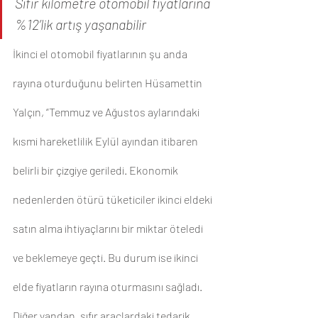
Sıfır kilometre otomobil fiyatlarına 
%12’lik artış yaşanabilir
İkinci el otomobil fiyatlarının şu anda 
rayına oturduğunu belirten Hüsamettin 
Yalçın, “Temmuz ve Ağustos aylarındaki 
kısmi hareketlilik Eylül ayından itibaren 
belirli bir çizgiye geriledi. Ekonomik 
nedenlerden ötürü tüketiciler ikinci eldeki 
satın alma ihtiyaçlarını bir miktar öteledi 
ve beklemeye geçti. Bu durum ise ikinci 
elde fiyatların rayına oturmasını sağladı. 
Diğer yandan, sıfır araçlardaki tedarik 